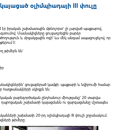
կայացած օլիմպիադայի III փուլը
ւմ էր իրական շախմատային մթնոլորտ՝ լի լարված պայքարով,
ձգտումով։ Մասնակիցները ցուցադրեցին բարձր
ություն և մրցակցային ոգի՝ ևս մեկ անգամ ապացուցելով, որ
երում է։
ղ թիմերն են՝
իր
սնակիցներին՝ ցուցաբերած կամքի, պայքարի և նվիրումի համար։
որ հաղթանակների սկիզբն են։
այկական բարեգործական ընդհանուր միությանը՝ 20 տարվա
ն դպրոցական շախմատի կայացմանն ու զարգացմանը մշտապես
կանների շախմատի 20-րդ օլիմպիադայի III փուլի շրջանակում,
ցների թիմերը։