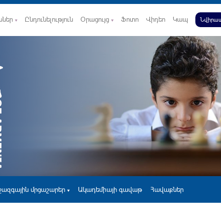
աներ
Ընդունելություն
Օրացույց
Ֆոտո
Վիդեո
Կապ
Նվիրատ
ջազգային մրցաշարեր
Ակադեմիայի գավաթ
Հավաքներ