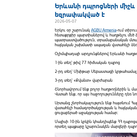
Երևանի դպրոցների միջև 
եզրափակված է
2026-05-07
Երկու օր շարունակ
AGBU Armenia
-ում տիրո
հետաքրքիր պարտիաներով և հաղթելու մեծ 
պատրաստվածություն, տրամաբանական մտածող
հայկական շախմատի ապագան վստահելի ձեռք
Օլիմպիադայի արդյունքներով Երևանի հաղթո
1-ին տեղ՝ թիվ 77 հիմնական դպրոց
2-րդ տեղ՝ Մխիթար Սեբաստացի կրթահամալ
3-րդ տեղ՝ «Քվանտ» վարժարան
Շնորհավորում ենք բոլոր հաղթողներին և մա
Վստահ ենք, որ այս հաջողությունները դեռ ն
Սրտանց շնորհակալություն ենք հայտնում Հ
վստահելի համագործակցության և հայկակա
ցուցաբերած աջակցության համար:
Մայիսի 10-ին կրկին կհանդիպենք ՀՀ դպրոցա
որտեղ պայքարը կշարունակեն մարզերի դպրո