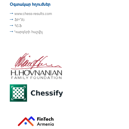
Օգտակար հղումներ
www.chess-results.com
ՖԻԴԵ
ՀՇՖ
Կարգերի հաշվիչ