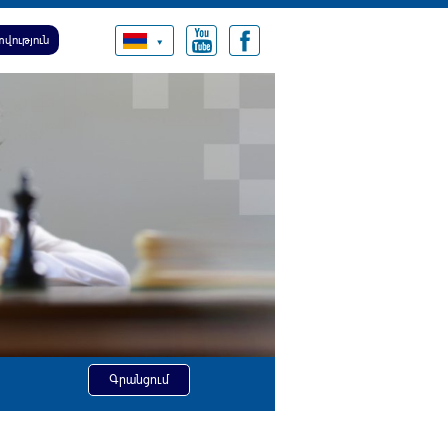
վություն
Գրանցում