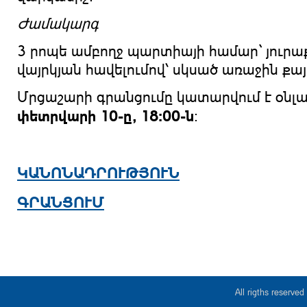
Ժամակարգ
3 րոպե ամբողջ պարտիայի համար` յուրաք
վայրկյան հավելումով՝ սկսած առաջին քայ
Մրցաշարի գրանցումը կատարվում է օնլա
փետրվարի 10
-ը, 18:00-ն
:
ԿԱՆՈՆԱԴՐՈՒԹՅՈՒՆ
ԳՐԱՆՑՈՒՄ
All rigths reserv